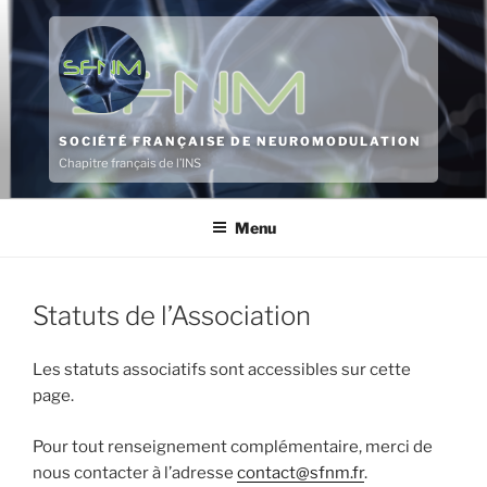
Aller
au
contenu
principal
SOCIÉTÉ FRANÇAISE DE NEUROMODULATION
Chapitre français de l’INS
Menu
Statuts de l’Association
Les statuts associatifs sont accessibles sur cette
page.
Pour tout renseignement complémentaire, merci de
nous contacter à l’adresse
contact@sfnm.fr
.